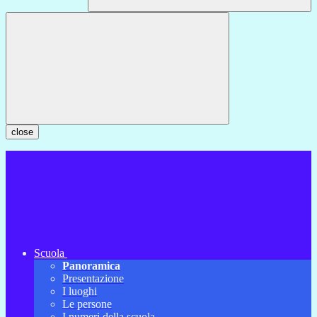
close
Scuola
Panoramica
Presentazione
I luoghi
Le persone
I numeri della scuola