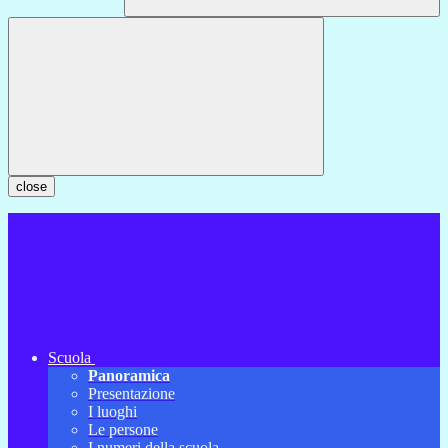
close
Scuola
Panoramica
Presentazione
I luoghi
Le persone
I numeri della scuola