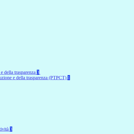
 e della trasparenza
3
rruzione e della trasparenza (PTPCT)
1
tività
3