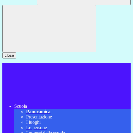
close
Scuola
Panoramica
Presentazione
I luoghi
Le persone
I numeri della scuola