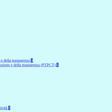
 e della trasparenza
3
rruzione e della trasparenza (PTPCT)
1
tività
3