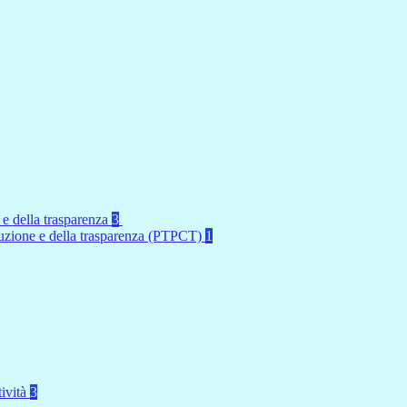
 e della trasparenza
3
rruzione e della trasparenza (PTPCT)
1
tività
3