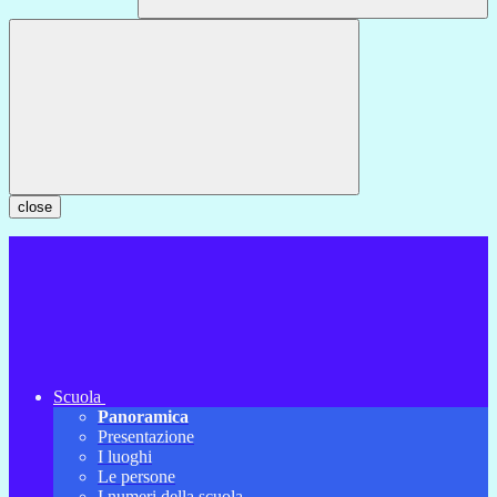
close
Scuola
Panoramica
Presentazione
I luoghi
Le persone
I numeri della scuola