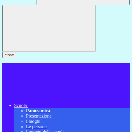
close
Scuola
Panoramica
Presentazione
I luoghi
Le persone
I numeri della scuola