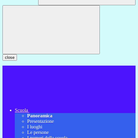
close
Scuola
Panoramica
Presentazione
I luoghi
Le persone
I numeri della scuola