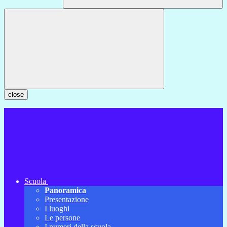
close
Scuola
Panoramica
Presentazione
I luoghi
Le persone
I numeri della scuola