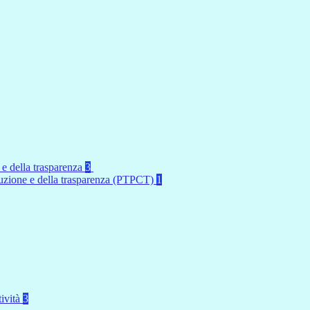
 e della trasparenza
3
rruzione e della trasparenza (PTPCT)
1
tività
3