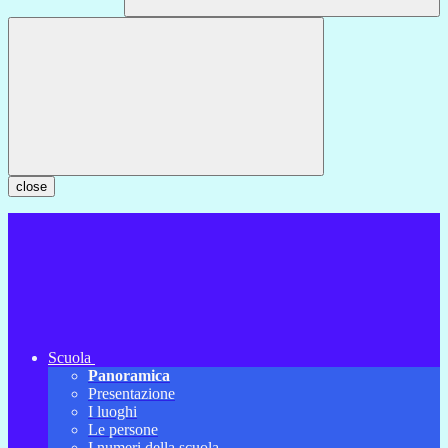
close
Scuola
Panoramica
Presentazione
I luoghi
Le persone
I numeri della scuola