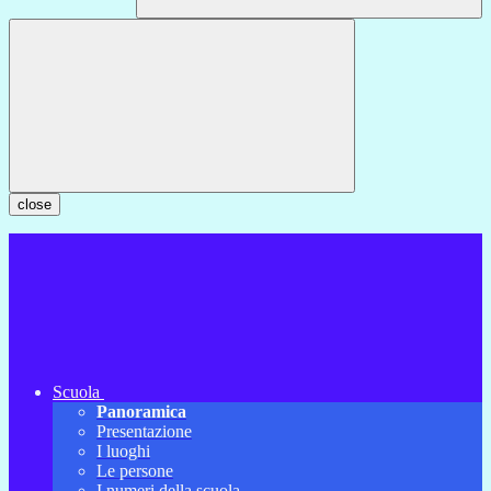
close
Scuola
Panoramica
Presentazione
I luoghi
Le persone
I numeri della scuola