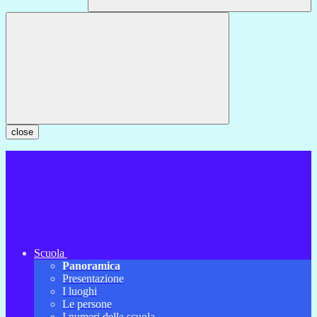
close
Scuola
Panoramica
Presentazione
I luoghi
Le persone
I numeri della scuola