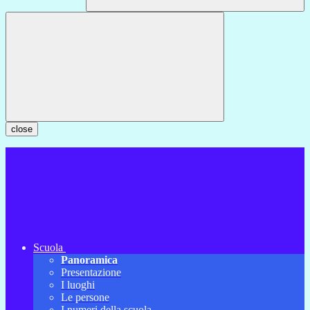
close
Scuola
Panoramica
Presentazione
I luoghi
Le persone
I numeri della scuola