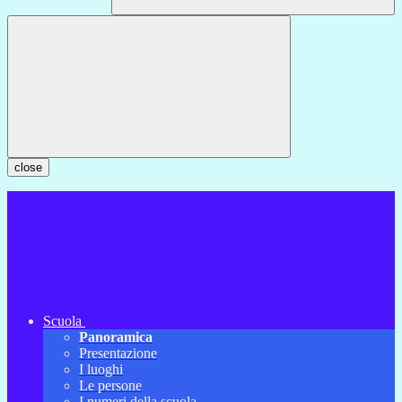
close
Scuola
Panoramica
Presentazione
I luoghi
Le persone
I numeri della scuola