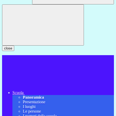
close
Scuola
Panoramica
Presentazione
I luoghi
Le persone
I numeri della scuola