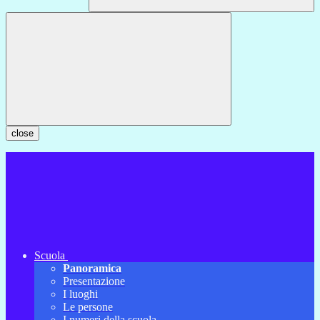
close
Scuola
Panoramica
Presentazione
I luoghi
Le persone
I numeri della scuola