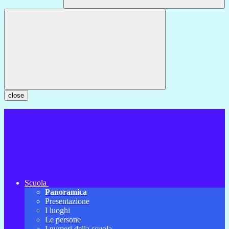
close
Scuola
Panoramica
Presentazione
I luoghi
Le persone
I numeri della scuola