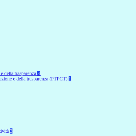
 e della trasparenza
3
rruzione e della trasparenza (PTPCT)
1
tività
3