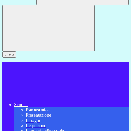
close
Scuola
Panoramica
Presentazione
I luoghi
Le persone
I numeri della scuola