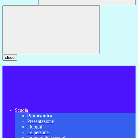
close
Scuola
Panoramica
Presentazione
I luoghi
Le persone
I numeri della scuola