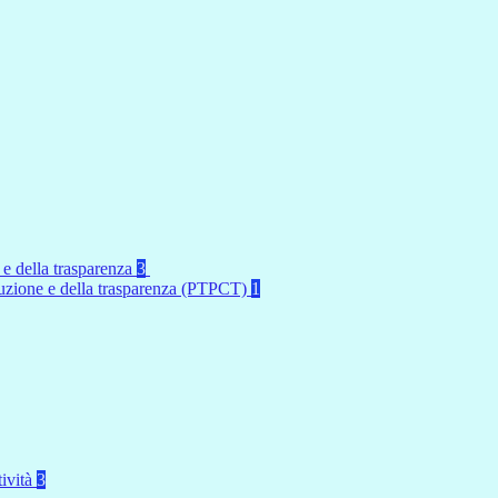
 e della trasparenza
3
rruzione e della trasparenza (PTPCT)
1
tività
3