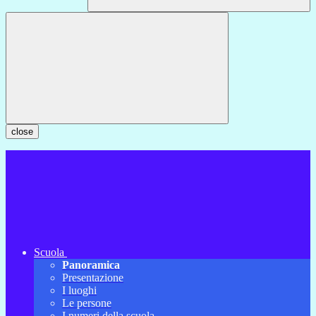
close
Scuola
Panoramica
Presentazione
I luoghi
Le persone
I numeri della scuola