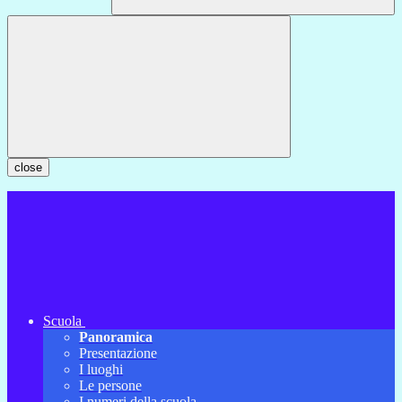
close
Scuola
Panoramica
Presentazione
I luoghi
Le persone
I numeri della scuola