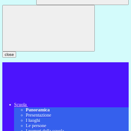
close
Scuola
Panoramica
Presentazione
I luoghi
Le persone
I numeri della scuola