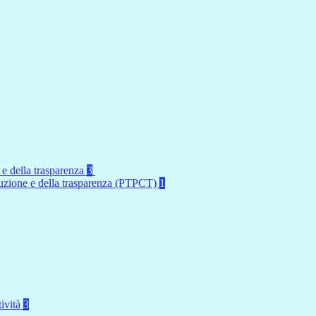
 e della trasparenza
3
rruzione e della trasparenza (PTPCT)
1
tività
3