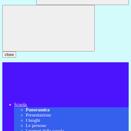
close
Scuola
Panoramica
Presentazione
I luoghi
Le persone
I numeri della scuola