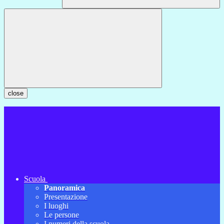
close
Scuola
Panoramica
Presentazione
I luoghi
Le persone
I numeri della scuola