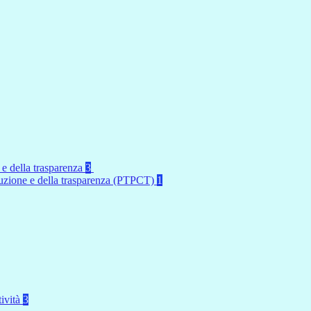
 e della trasparenza
3
rruzione e della trasparenza (PTPCT)
1
tività
3