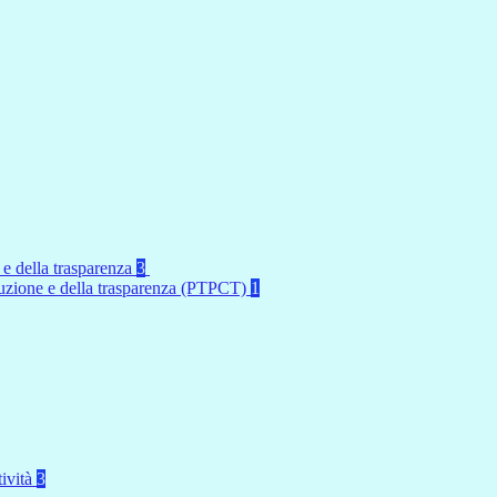
 e della trasparenza
3
rruzione e della trasparenza (PTPCT)
1
tività
3