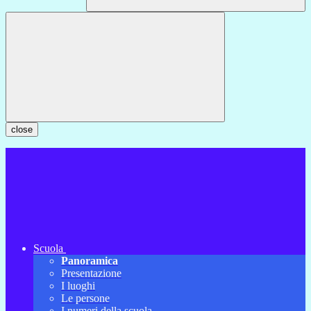
close
Scuola
Panoramica
Presentazione
I luoghi
Le persone
I numeri della scuola