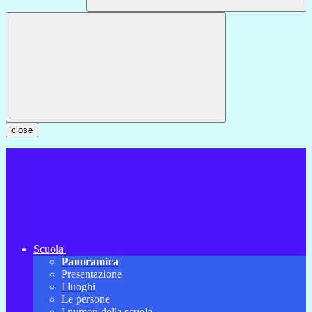
close
Scuola
Panoramica
Presentazione
I luoghi
Le persone
I numeri della scuola