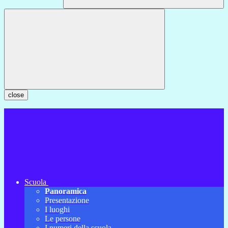
close
Scuola
Panoramica
Presentazione
I luoghi
Le persone
I numeri della scuola