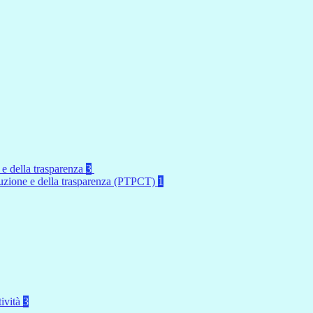
 e della trasparenza
3
rruzione e della trasparenza (PTPCT)
1
tività
3