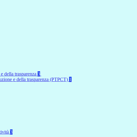
 e della trasparenza
3
rruzione e della trasparenza (PTPCT)
1
tività
3